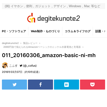
PC・ソフトウェア
Web制作・ものづくり
コラム＆ライフログ
話題・ネ
degitekunote2
>
製品レビュー
>
2000円強で揃えられるAmazonベーシックのニッケル水素電池と充電器
>
011_20160306_amazon-basic-ni-mh
こふす
(@_cofus)
2016年03月07日（約10年経過）