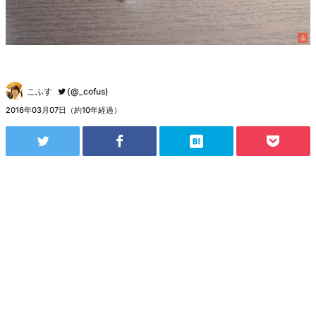
こふす
(@_cofus)
2016年03月07日（約10年経過）