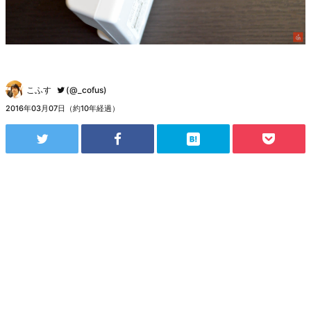
こふす
(@_cofus)
2016年03月07日（約10年経過）