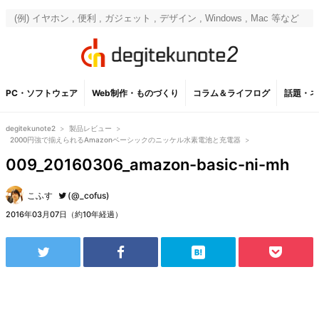
PC・ソフトウェア
Web制作・ものづくり
コラム＆ライフログ
話題・ネ
degitekunote2
>
製品レビュー
>
2000円強で揃えられるAmazonベーシックのニッケル水素電池と充電器
>
009_20160306_amazon-basic-ni-mh
こふす
(@_cofus)
2016年03月07日（約10年経過）