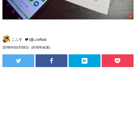
こふす
(@_cofus)
2016年03月05日（約10年経過）