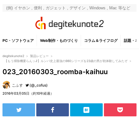
PC・ソフトウェア
Web制作・ものづくり
コラム＆ライフログ
話題・ネ
degitekunote2
>
製品レビュー
>
【もう掃除機要らんッ♪】ルンバ史上最強の980シリーズを23歳の男が初体験してみたぞ
>
023_20160303_roomba-kaihuu
こふす
(@_cofus)
2016年03月05日（約10年経過）