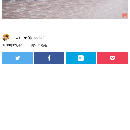
こふす
(@_cofus)
2016年03月05日（約10年経過）