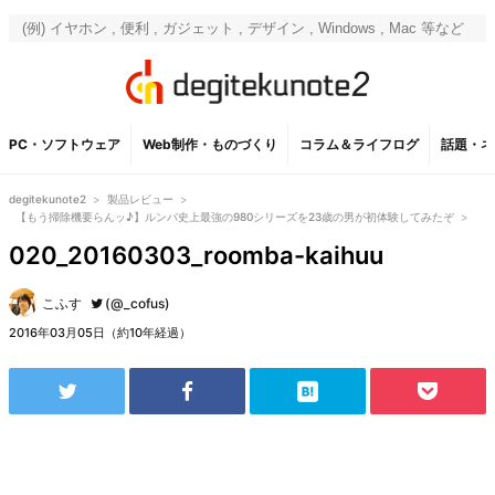
PC・ソフトウェア
Web制作・ものづくり
コラム＆ライフログ
話題・ネ
degitekunote2
>
製品レビュー
>
【もう掃除機要らんッ♪】ルンバ史上最強の980シリーズを23歳の男が初体験してみたぞ
>
020_20160303_roomba-kaihuu
こふす
(@_cofus)
2016年03月05日（約10年経過）