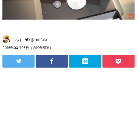
こふす
(@_cofus)
2016年03月05日（約10年経過）