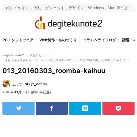
PC・ソフトウェア
Web制作・ものづくり
コラム＆ライフログ
話題・ネ
degitekunote2
>
製品レビュー
>
【もう掃除機要らんッ♪】ルンバ史上最強の980シリーズを23歳の男が初体験してみたぞ
>
013_20160303_roomba-kaihuu
こふす
(@_cofus)
2016年03月05日（約10年経過）