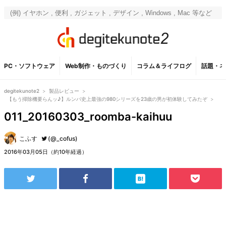
PC・ソフトウェア
Web制作・ものづくり
コラム＆ライフログ
話題・ネ
degitekunote2
>
製品レビュー
>
【もう掃除機要らんッ♪】ルンバ史上最強の980シリーズを23歳の男が初体験してみたぞ
>
011_20160303_roomba-kaihuu
こふす
(@_cofus)
2016年03月05日（約10年経過）