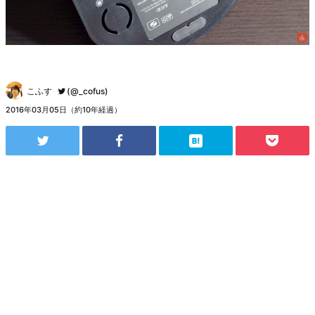
こふす
(@_cofus)
2016年03月05日（約10年経過）