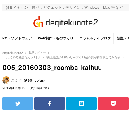
PC・ソフトウェア
Web制作・ものづくり
コラム＆ライフログ
話題・ネ
degitekunote2
>
製品レビュー
>
【もう掃除機要らんッ♪】ルンバ史上最強の980シリーズを23歳の男が初体験してみたぞ
>
005_20160303_roomba-kaihuu
こふす
(@_cofus)
2016年03月05日（約10年経過）