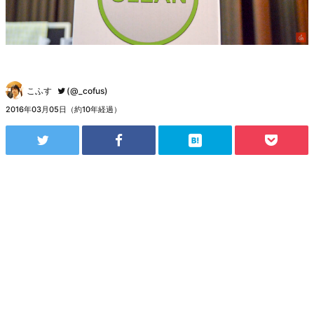
こふす
(@_cofus)
2016年03月05日（約10年経過）