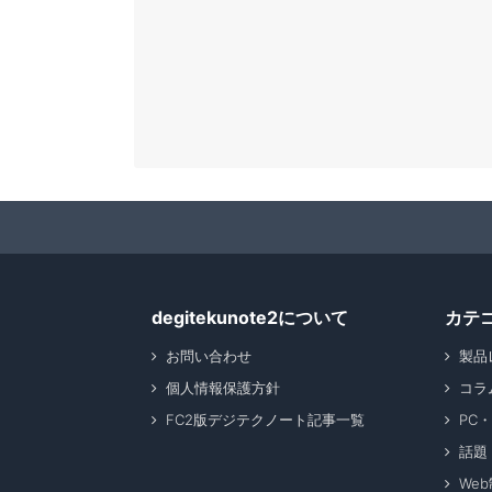
degitekunote2について
カテ
お問い合わせ
製品
個人情報保護方針
コラ
FC2版デジテクノート記事一覧
PC
話題
We