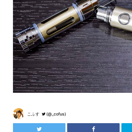
こふす
(@_cofus)