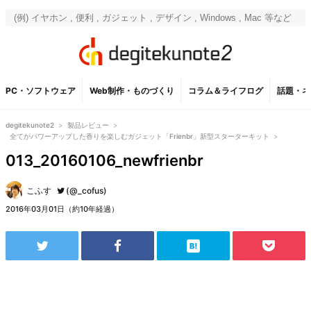
PC・ソフトウェア
Web制作・ものづくり
コラム＆ライフログ
話題・ネ
degitekunote2
>
製品レビュー
>
全てがパワーアップした香りを楽しむガジェット「Frienbr」新型スターターキット
>
013_20160106_newfrienbr
こふす
(@_cofus)
2016年03月01日（約10年経過）