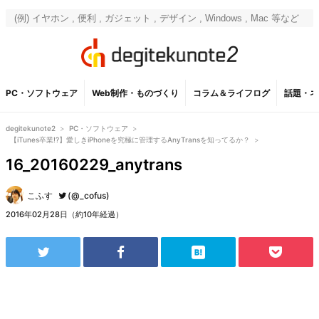
PC・ソフトウェア
Web制作・ものづくり
コラム＆ライフログ
話題・ネ
degitekunote2
>
PC・ソフトウェア
>
【iTunes卒業!?】愛しきiPhoneを究極に管理するAnyTransを知ってるか？
>
16_20160229_anytrans
こふす
(@_cofus)
2016年02月28日（約10年経過）