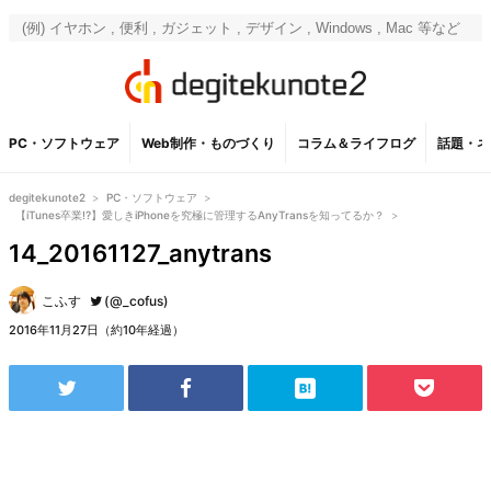
PC・ソフトウェア
Web制作・ものづくり
コラム＆ライフログ
話題・ネ
degitekunote2
>
PC・ソフトウェア
>
【iTunes卒業!?】愛しきiPhoneを究極に管理するAnyTransを知ってるか？
>
14_20161127_anytrans
こふす
(@_cofus)
2016年11月27日（約10年経過）