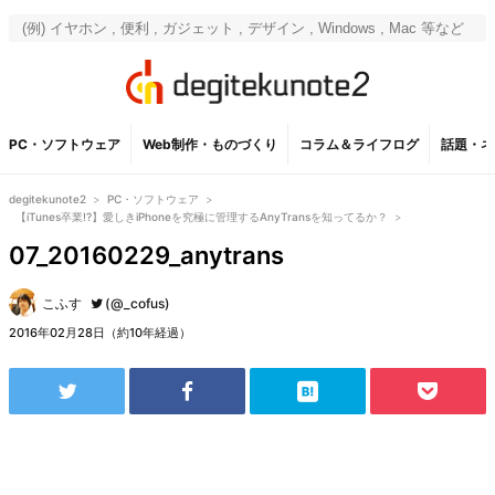
PC・ソフトウェア
Web制作・ものづくり
コラム＆ライフログ
話題・ネ
degitekunote2
>
PC・ソフトウェア
>
【iTunes卒業!?】愛しきiPhoneを究極に管理するAnyTransを知ってるか？
>
07_20160229_anytrans
こふす
(@_cofus)
2016年02月28日（約10年経過）