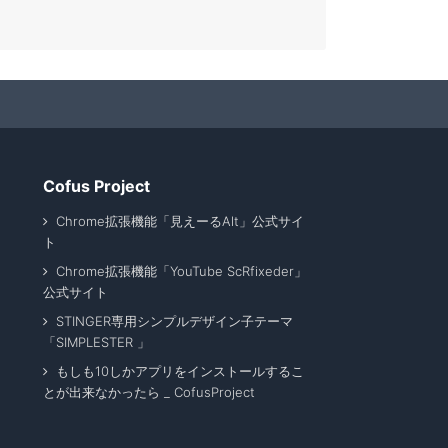
Cofus Project
Chrome拡張機能「見えーるAlt」公式サイ
ト
Chrome拡張機能「YouTube ScRfixeder」
公式サイト
STINGER専用シンプルデザイン子テーマ
「SIMPLESTER 」
もしも10しかアプリをインストールするこ
とが出来なかったら _ CofusProject