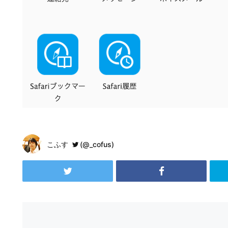
こふす
(@_cofus)