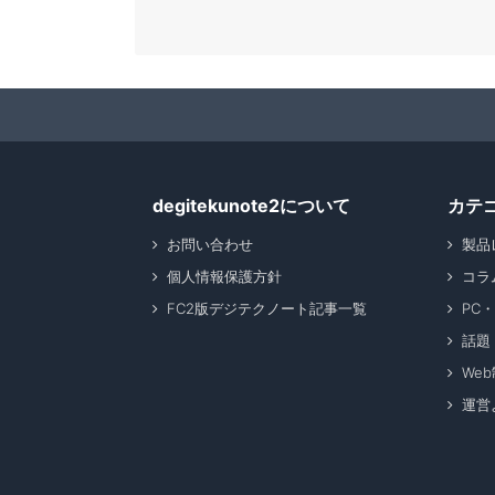
degitekunote2について
カテ
お問い合わせ
製品
個人情報保護方針
コラ
FC2版デジテクノート記事一覧
PC
話題
We
運営