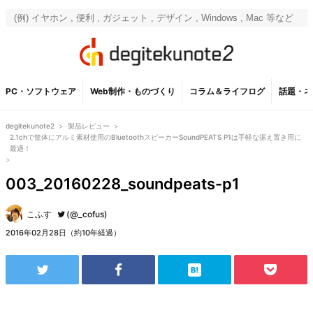
PC・ソフトウェア
Web制作・ものづくり
コラム＆ライフログ
話題・ネ
degitekunote2
>
製品レビュー
>
2.1chで筐体にアルミ素材使用のBluetoothスピーカーSoundPEATS P1は手軽な据え置き用に
最適！
>
003_20160228_soundpeats-p1
こふす
(@_cofus)
2016年02月28日（約10年経過）