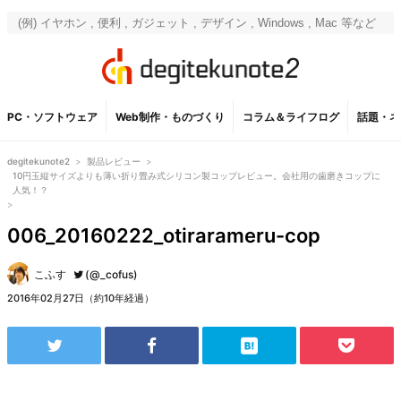
PC・ソフトウェア
Web制作・ものづくり
コラム＆ライフログ
話題・ネ
degitekunote2
>
製品レビュー
>
10円玉縦サイズよりも薄い折り畳み式シリコン製コップレビュー。会社用の歯磨きコップに
人気！？
>
006_20160222_otirarameru-cop
こふす
(@_cofus)
2016年02月27日（約10年経過）