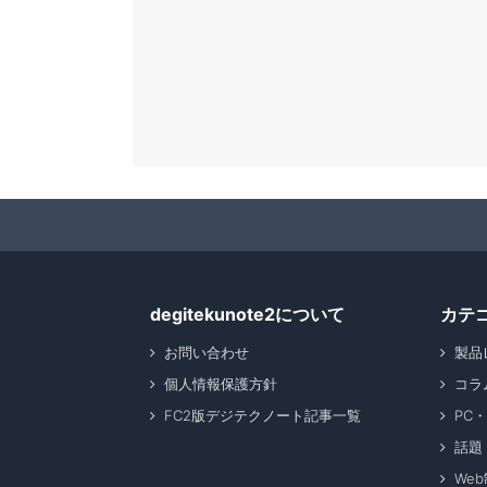
degitekunote2について
カテ
お問い合わせ
製品
個人情報保護方針
コラ
FC2版デジテクノート記事一覧
PC
話題
We