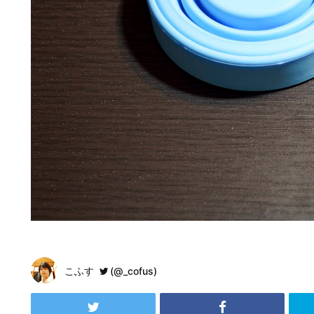
こふす
(@_cofus)