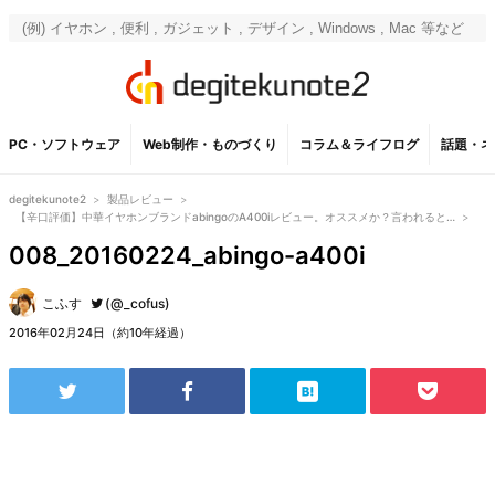
PC・ソフトウェア
Web制作・ものづくり
コラム＆ライフログ
話題・ネ
degitekunote2
>
製品レビュー
>
【辛口評価】中華イヤホンブランドabingoのA400iレビュー。オススメか？言われると…
>
008_20160224_abingo-a400i
こふす
(@_cofus)
2016年02月24日（約10年経過）