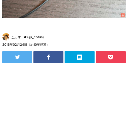
こふす
(@_cofus)
2016年02月24日（約10年経過）