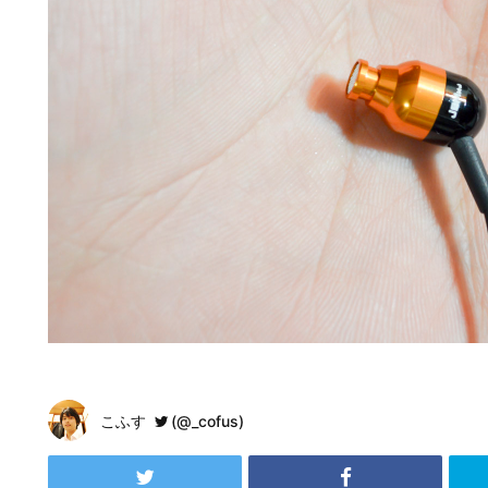
こふす
(@_cofus)