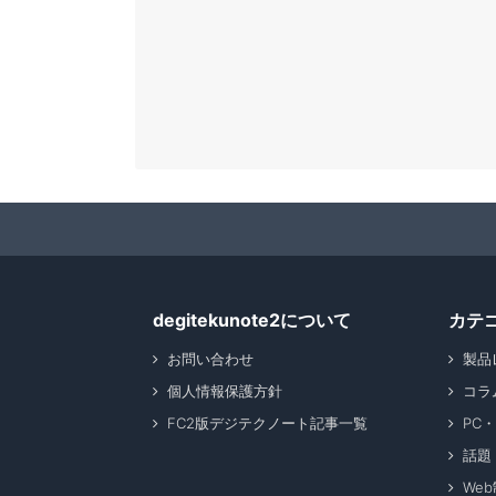
degitekunote2について
カテ
お問い合わせ
製品
個人情報保護方針
コラ
FC2版デジテクノート記事一覧
PC
話題
We