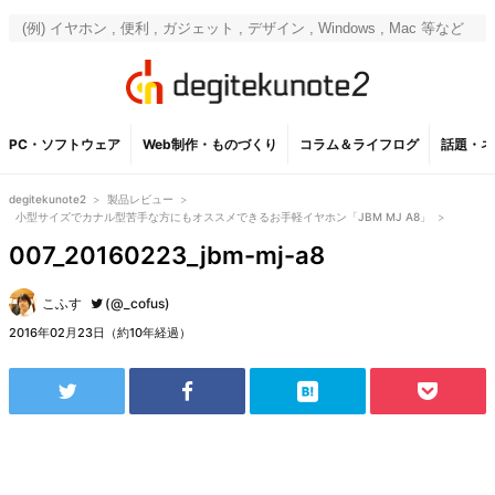
PC・ソフトウェア
Web制作・ものづくり
コラム＆ライフログ
話題・ネ
degitekunote2
>
製品レビュー
>
小型サイズでカナル型苦手な方にもオススメできるお手軽イヤホン「JBM MJ A8」
>
007_20160223_jbm-mj-a8
こふす
(@_cofus)
2016年02月23日（約10年経過）