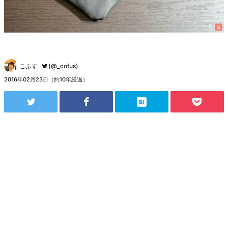
こふす
(@_cofus)
2016年02月23日（約10年経過）