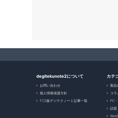
degitekunote2について
カテ
お問い合わせ
製品
個人情報保護方針
コラ
FC2版デジテクノート記事一覧
PC
話題
We