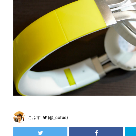
こふす
(@_cofus)