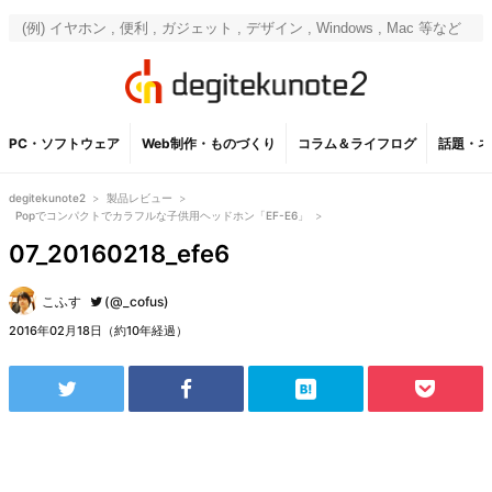
PC・ソフトウェア
Web制作・ものづくり
コラム＆ライフログ
話題・ネ
degitekunote2
>
製品レビュー
>
Popでコンパクトでカラフルな子供用ヘッドホン「EF-E6」
>
07_20160218_efe6
こふす
(@_cofus)
2016年02月18日（約10年経過）