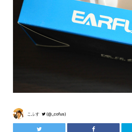
こふす
(@_cofus)