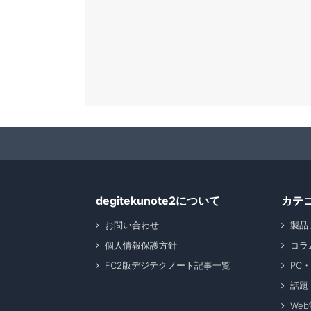
degitekunote2について
カテ
お問い合わせ
製品
個人情報保護方針
コラ
FC2版デジテクノート記事一覧
PC
話題
We