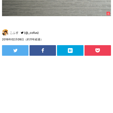
こふす
(@_cofus)
2016年02月09日（約11年経過）