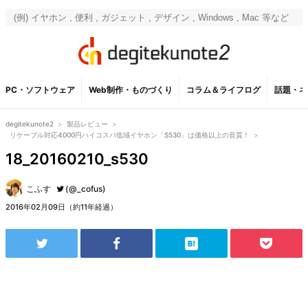
PC・ソフトウェア
Web制作・ものづくり
コラム＆ライフログ
話題・ネ
degitekunote2
>
製品レビュー
>
リケーブル対応4000円ハイコスパ低域イヤホン「S530」は価格以上の音質！
>
18_20160210_s530
こふす
(@_cofus)
2016年02月09日（約11年経過）