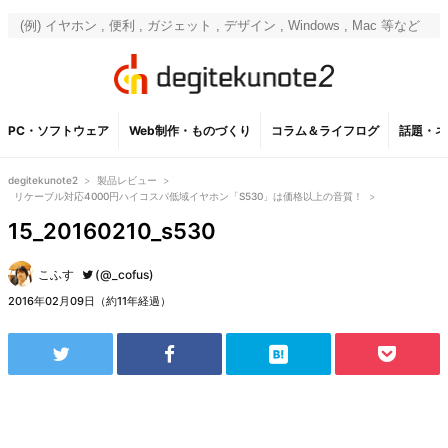
PC・ソフトウェア
Web制作・ものづくり
コラム＆ライフログ
話題・ネ
degitekunote2
>
製品レビュー
>
リケーブル対応4000円ハイコスパ低域イヤホン「S530」は価格以上の音質！
>
15_20160210_s530
こふす
(@_cofus)
2016年02月09日（約11年経過）