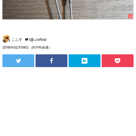
こふす
(@_cofus)
2016年02月09日（約11年経過）