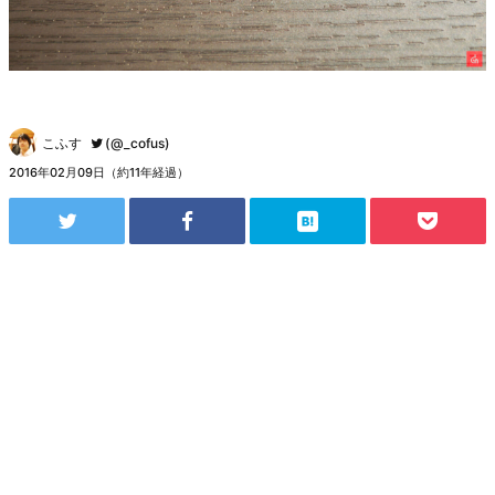
こふす
(@_cofus)
2016年02月09日（約11年経過）