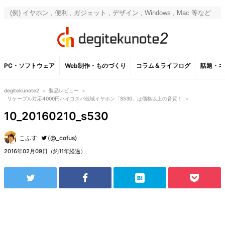
PC・ソフトウェア
Web制作・ものづくり
コラム＆ライフログ
話題・ネ
degitekunote2
>
製品レビュー
>
リケーブル対応4000円ハイコスパ低域イヤホン「S530」は価格以上の音質！
>
10_20160210_s530
こふす
(@_cofus)
2016年02月09日（約11年経過）