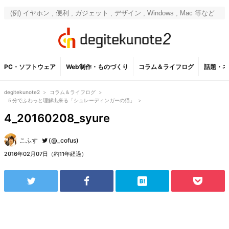
PC・ソフトウェア
Web制作・ものづくり
コラム＆ライフログ
話題・ネ
degitekunote2
>
コラム＆ライフログ
>
５分でふわっと理解出来る「シュレーディンガーの猫」
>
4_20160208_syure
こふす
(@_cofus)
2016年02月07日（約11年経過）