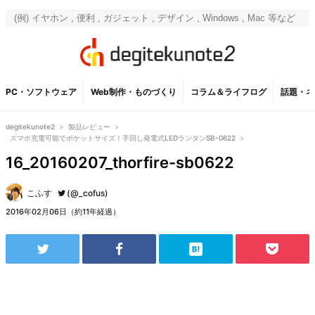
PC・ソフトウェア
Web制作・ものづくり
コラム＆ライフログ
話題・ネ
degitekunote2
>
製品レビュー
>
スマホ充電可能でポケットサイズ！手回し発電式LEDランタンSB-0622
>
16_20160207_thorfire-sb0622
こふす
(@_cofus)
2016年02月06日（約11年経過）