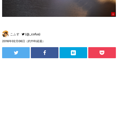
こふす
(@_cofus)
2016年02月06日（約11年経過）