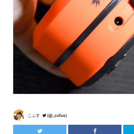
こふす
(@_cofus)