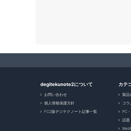
degitekunote2について
カテ
お問い合わせ
製品
個人情報保護方針
コラ
FC2版デジテクノート記事一覧
PC
話題
We