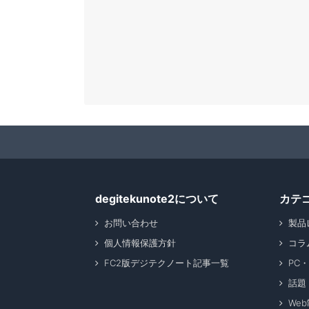
degitekunote2について
カテ
お問い合わせ
製品
個人情報保護方針
コラ
FC2版デジテクノート記事一覧
PC
話題
We