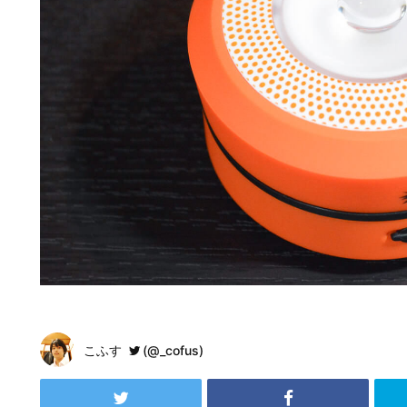
こふす
(@_cofus)