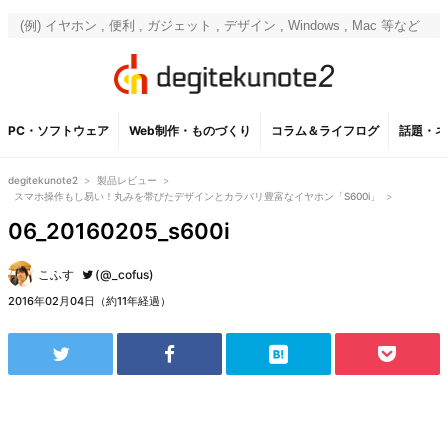
PC・ソフトウェア
Web制作・ものづくり
コラム＆ライフログ
話題・ネ
degitekunote2
>
製品レビュー
>
スマホ操作もし易い！丸みを帯びたデザインとカラバリ豊富なイヤホン「S600i」
>
06_20160205_s600i
こふす
(@_cofus)
2016年02月04日（約11年経過）