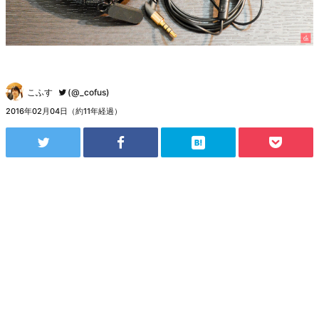
こふす
(@_cofus)
2016年02月04日（約11年経過）