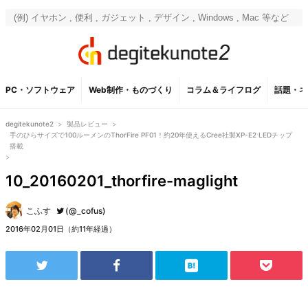
PC・ソフトウェア
Web制作・ものづくり
コラム＆ライフログ
話題・ネ
degitekunote2
>
製品レビュー
>
手のひらサイズで100ルーメンのThorFire PF01！約20年使えるCree社製XP-E2 LEDチップ
搭載
>
10_20160201_thorfire-maglight
こふす
(@_cofus)
2016年02月01日（約11年経過）