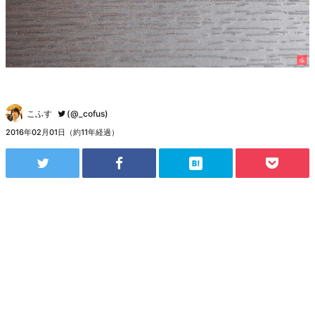
こふす
(@_cofus)
2016年02月01日（約11年経過）