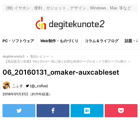
PC・ソフトウェア
Web制作・ものづくり
コラム＆ライフログ
話題・ネ
degitekunote2
>
製品レビュー
>
【高品質且つ安価】1mと2ｍが一気に揃うお得なAUXケーブルセットで脱ケーブル困り
>
06_20160131_omaker-auxcableset
こふす
(@_cofus)
2016年01月31日（約11年経過）