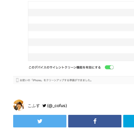
こふす
(@_cofus)