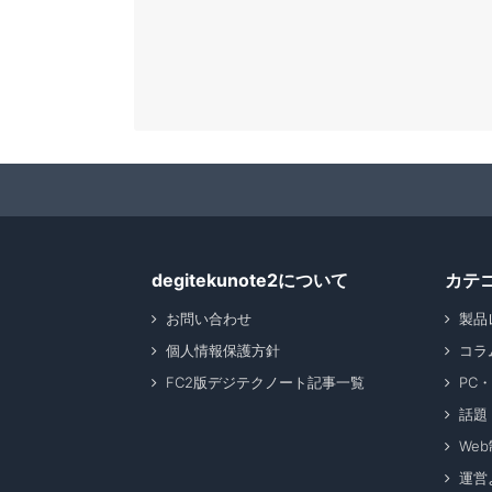
degitekunote2について
カテ
お問い合わせ
製品
個人情報保護方針
コラ
FC2版デジテクノート記事一覧
PC
話題
We
運営