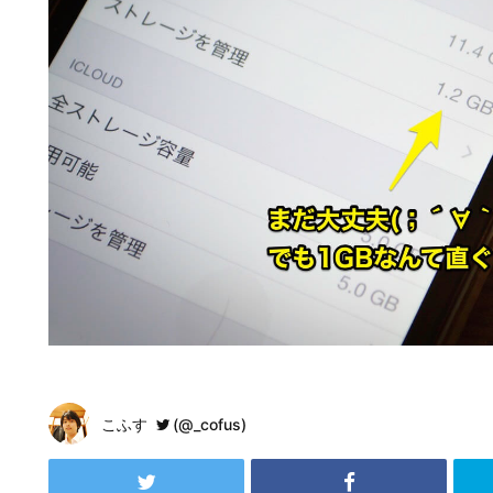
こふす
(@_cofus)