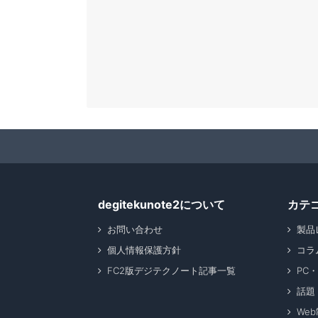
degitekunote2について
カテ
お問い合わせ
製品
個人情報保護方針
コラ
FC2版デジテクノート記事一覧
PC
話題
We