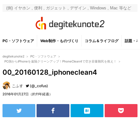
PC・ソフトウェア
Web制作・ものづくり
コラム＆ライフログ
話題・ネ
degitekunote2
>
PC・ソフトウェア
>
PC側からiPhoneを遠隔クリーンアップ！PhoneClean4で空き容量難民を救え！
>
00_20160128_iphoneclean4
こふす
(@_cofus)
2016年01月27日（約11年経過）