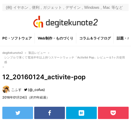
PC・ソフトウェア
Web制作・ものづくり
コラム＆ライフログ
話題・ネ
degitekunote2
>
製品レビュー
>
シンプルで薄くて電池半年以上持つスマートウォッチ「Activité Pop」レビュー＆1ヶ月使用
感
>
12_20160124_activite-pop
こふす
(@_cofus)
2016年01月24日（約11年経過）