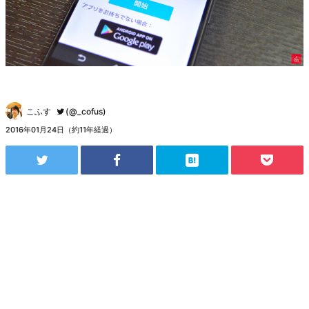
こふす
(@_cofus)
2016年01月24日（約11年経過）