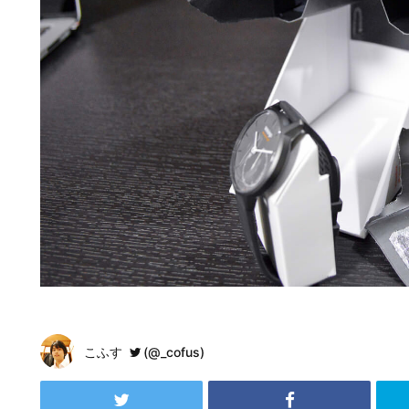
こふす
(@_cofus)