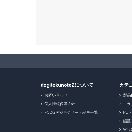
degitekunote2について
カテ
お問い合わせ
製品
個人情報保護方針
コラ
FC2版デジテクノート記事一覧
PC
話題
We