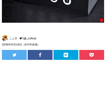
こふす
(@_cofus)
2016年01月24日（約11年経過）