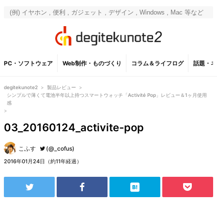
PC・ソフトウェア
Web制作・ものづくり
コラム＆ライフログ
話題・ネ
degitekunote2
>
製品レビュー
>
シンプルで薄くて電池半年以上持つスマートウォッチ「Activité Pop」レビュー＆1ヶ月使用
感
>
03_20160124_activite-pop
こふす
(@_cofus)
2016年01月24日（約11年経過）