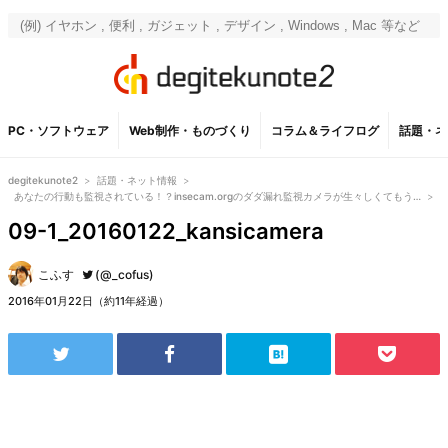
PC・ソフトウェア
Web制作・ものづくり
コラム＆ライフログ
話題・ネ
degitekunote2
>
話題・ネット情報
>
あなたの行動も監視されている！？insecam.orgのダダ漏れ監視カメラが生々しくてもう…
>
09-1_20160122_kansicamera
こふす
(@_cofus)
2016年01月22日（約11年経過）