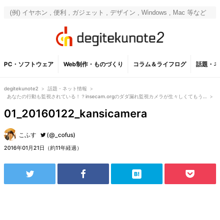
PC・ソフトウェア
Web制作・ものづくり
コラム＆ライフログ
話題・ネ
degitekunote2
>
話題・ネット情報
>
あなたの行動も監視されている！？insecam.orgのダダ漏れ監視カメラが生々しくてもう…
>
01_20160122_kansicamera
こふす
(@_cofus)
2016年01月21日（約11年経過）