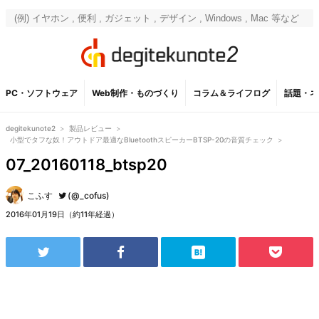
PC・ソフトウェア
Web制作・ものづくり
コラム＆ライフログ
話題・ネ
degitekunote2
>
製品レビュー
>
小型でタフな奴！アウトドア最適なBluetoothスピーカーBTSP-20の音質チェック
>
07_20160118_btsp20
こふす
(@_cofus)
2016年01月19日（約11年経過）