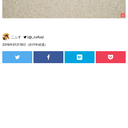
こふす
(@_cofus)
2016年01月19日（約11年経過）