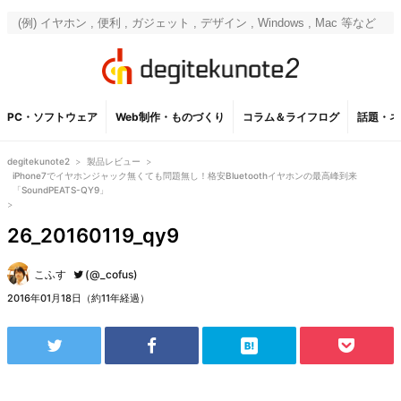
PC・ソフトウェア
Web制作・ものづくり
コラム＆ライフログ
話題・ネ
degitekunote2
>
製品レビュー
>
iPhone7でイヤホンジャック無くても問題無し！格安Bluetoothイヤホンの最高峰到来
「SoundPEATS-QY9」
>
26_20160119_qy9
こふす
(@_cofus)
2016年01月18日（約11年経過）