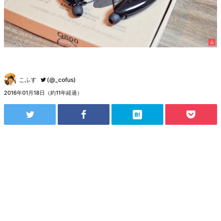
こふす
(@_cofus)
2016年01月18日（約11年経過）