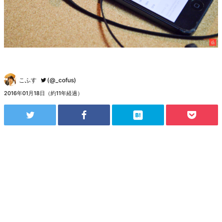
こふす
(@_cofus)
2016年01月18日（約11年経過）