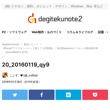
PC・ソフトウェア
Web制作・ものづくり
コラム＆ライフログ
話題・ネ
degitekunote2
>
製品レビュー
>
iPhone7でイヤホンジャック無くても問題無し！格安Bluetoothイヤホンの最高峰到来
「SoundPEATS-QY9」
>
20_20160119_qy9
こふす
(@_cofus)
2016年01月18日（約11年経過）