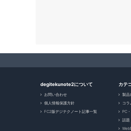
degitekunote2について
カテ
お問い合わせ
製品
個人情報保護方針
コラ
FC2版デジテクノート記事一覧
PC
話題
We