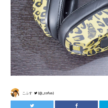
こふす
(@_cofus)