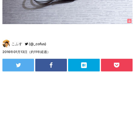
こふす
(@_cofus)
2016年01月13日（約11年経過）