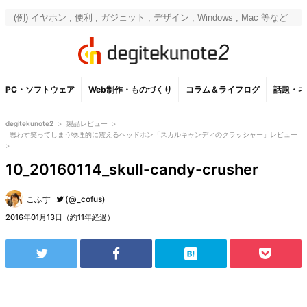
PC・ソフトウェア
Web制作・ものづくり
コラム＆ライフログ
話題・ネ
degitekunote2
>
製品レビュー
>
思わず笑ってしまう物理的に震えるヘッドホン「スカルキャンディのクラッシャー」レビュー
>
10_20160114_skull-candy-crusher
こふす
(@_cofus)
2016年01月13日（約11年経過）