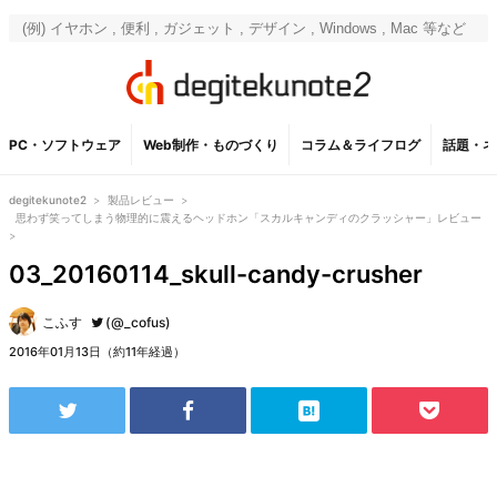
PC・ソフトウェア
Web制作・ものづくり
コラム＆ライフログ
話題・ネ
degitekunote2
>
製品レビュー
>
思わず笑ってしまう物理的に震えるヘッドホン「スカルキャンディのクラッシャー」レビュー
>
03_20160114_skull-candy-crusher
こふす
(@_cofus)
2016年01月13日（約11年経過）