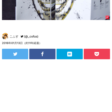
こふす
(@_cofus)
2016年01月13日（約11年経過）