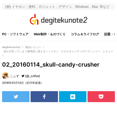
PC・ソフトウェア
Web制作・ものづくり
コラム＆ライフログ
話題・ネ
degitekunote2
>
製品レビュー
>
思わず笑ってしまう物理的に震えるヘッドホン「スカルキャンディのクラッシャー」レビュー
>
02_20160114_skull-candy-crusher
こふす
(@_cofus)
2016年01月13日（約11年経過）