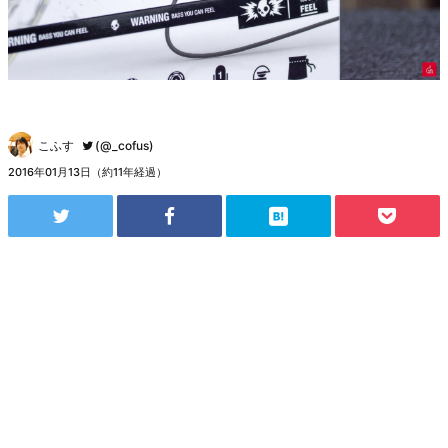
こふす
(@_cofus)
2016年01月13日（約11年経過）