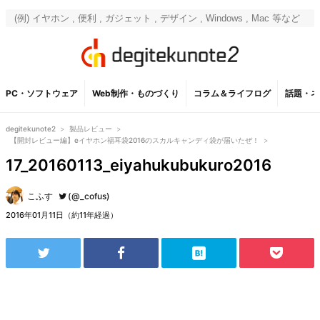
PC・ソフトウェア
Web制作・ものづくり
コラム＆ライフログ
話題・ネ
degitekunote2
>
製品レビュー
>
【開封レビュー編】eイヤホン福耳袋2016のスカルキャンディ袋が届いたぜ！
>
17_20160113_eiyahukubukuro2016
こふす
(@_cofus)
2016年01月11日（約11年経過）