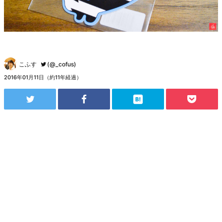
こふす
(@_cofus)
2016年01月11日（約11年経過）