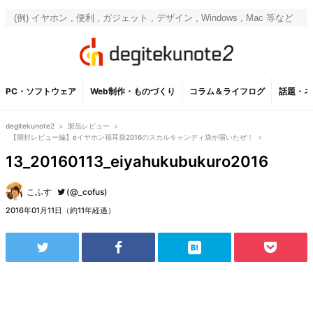
PC・ソフトウェア
Web制作・ものづくり
コラム＆ライフログ
話題・ネ
degitekunote2
>
製品レビュー
>
【開封レビュー編】eイヤホン福耳袋2016のスカルキャンディ袋が届いたぜ！
>
13_20160113_eiyahukubukuro2016
こふす
(@_cofus)
2016年01月11日（約11年経過）